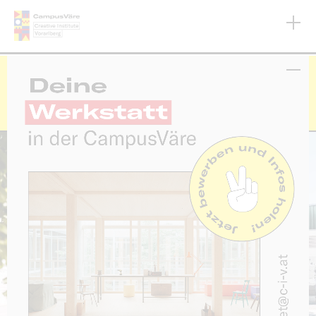
Direkt
zum
Inhalt
CampusVäre @EXPO