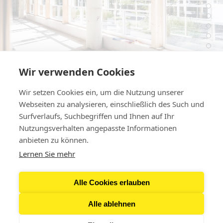
Wir verwenden Cookies
Umbau – fertig, los!
Wir setzen Cookies ein, um die Nutzung unserer
Transformation von Halle 4
↪ Lust auf Zukunft
Webseiten zu analysieren, einschließlich des Such und
Surfverlaufs, Suchbegriffen und Ihnen auf Ihr
Nutzungsverhalten angepasste Informationen
Kontakt
anbieten zu können.
Lernen Sie mehr
Newsletter
Alle Cookies erlauben
Presse
Alle ablehnen