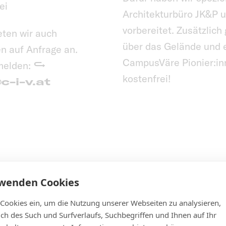
ei
Architekturbüro JK&P
vorbereitet. Zusätzlich
eten wir auch
über das Gelände und 
n auf Anfrage an.
CampusVäre Pionier:in
melden:
kostenfrei!
c-i-v.at
rwenden Cookies
 Cookies ein, um die Nutzung unserer Webseiten zu analysieren,
lich des Such und Surfverlaufs, Suchbegriffen und Ihnen auf Ihr