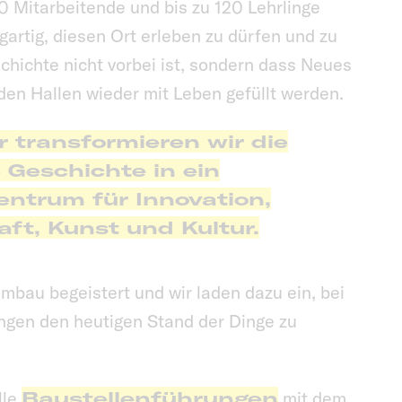
0 Mitarbeitende und bis zu 120 Lehrlinge
zigartig, diesen Ort erleben zu dürfen und zu
chichte nicht vorbei ist, sondern dass Neues
den Hallen wieder mit Leben gefüllt werden.
r transformieren wir die
 Geschichte in ein
entrum für Innovation,
aft, Kunst und Kultur.
mbau begeistert und wir laden dazu ein, bei
ngen den heutigen Stand der Dinge zu
lle
Baustellenführungen
mit dem