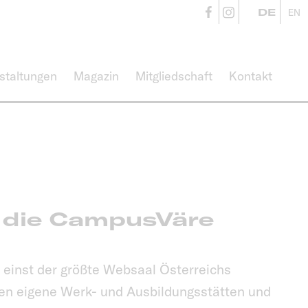
CampusVäre
CampusVä
DE
EN
staltungen
Magazin
Mitgliedschaft
Kontakt
n die CampusVäre
 einst der größte Websaal Österreichs
ten eigene Werk- und Ausbildungsstätten und