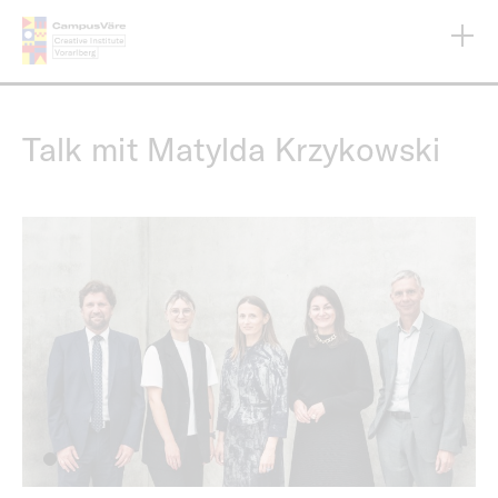
Direkt
zum
Inhalt
Talk mit Matylda Krzykowski