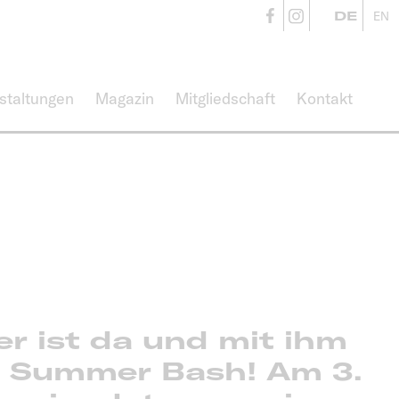
CampusVäre
CampusVä
DE
EN
staltungen
Magazin
Mitgliedschaft
Kontakt
 ist da und mit ihm
n’ Summer Bash
! Am
3.