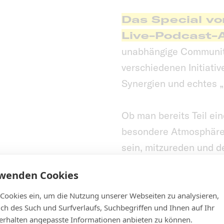
Das Special vo
Live-Podcast
unabhängige Communiti
verschiedenen Initiati
Synergien und echtes „
Ob man bereits Teil ein
besondere Atmosphäre h
sein, mitzureden und d
rwenden Cookies
 Cookies ein, um die Nutzung unserer Webseiten zu analysieren,
lich des Such und Surfverlaufs, Suchbegriffen und Ihnen auf Ihr
rhalten angepasste Informationen anbieten zu können.