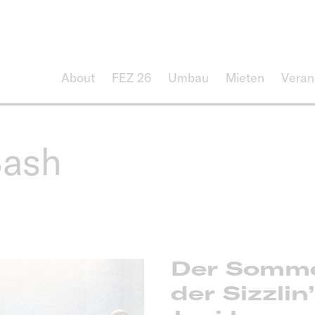
About
FEZ 26
Umbau
Mieten
Veran
Bash
Der Sommer
der
Sizzli