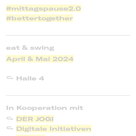
#mittagspause2.0
#bettertogether
eat & swing
April & Mai 2024
Halle 4
In Kooperation mit
DER JOGI
Digitale Initiativen