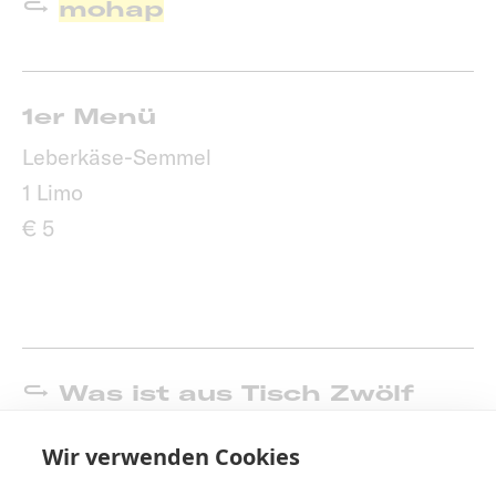
mohap
1er Menü
Leberkäse-Semmel
1 Limo
€ 5
Was ist aus Tisch Zwölf
geworden?
Wir verwenden Cookies