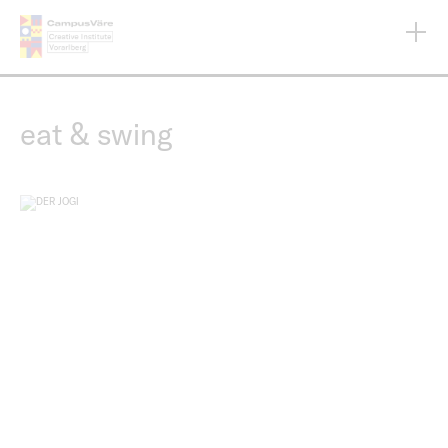
Direkt
zum
Inhalt
eat & swing