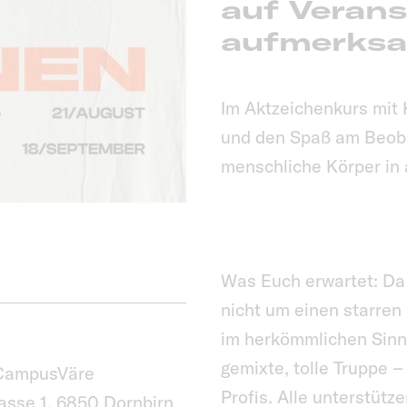
auf Verans
aufmerksa
Im Aktzeichenkurs mit 
und den Spaß am Beoba
menschliche Körper in 
Was Euch erwartet: Da
nicht um einen starren 
im herkömmlichen Sinne
gemixte, tolle Truppe 
 CampusVäre
Profis. Alle unterstütz
asse 1, 6850 Dornbirn