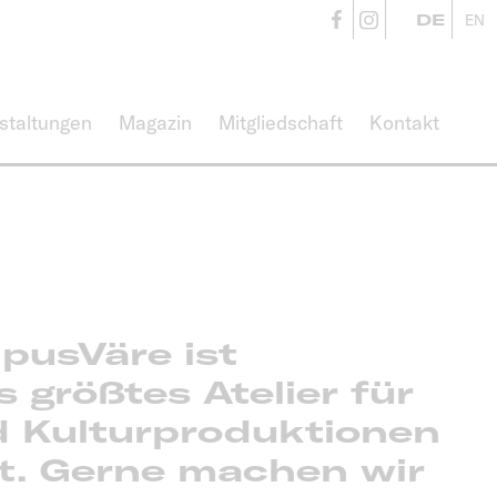
CampusVäre
CampusVä
DE
EN
staltungen
Magazin
Mitgliedschaft
Kontakt
pusVäre ist
 größtes Atelier für
d Kulturproduktionen
t. Gerne machen wir