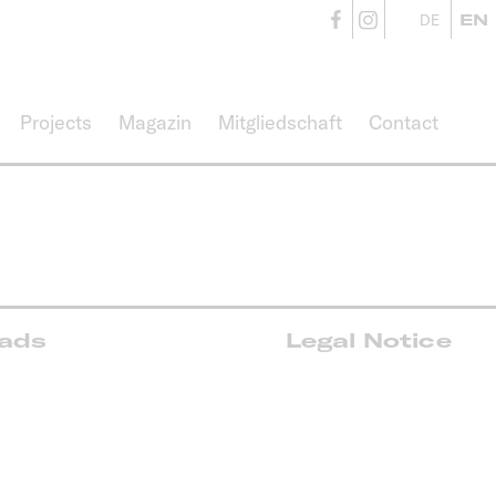
CampusVäre
CampusVä
DE
EN
Projects
Magazin
Mitgliedschaft
Contact
oads
Legal Notice