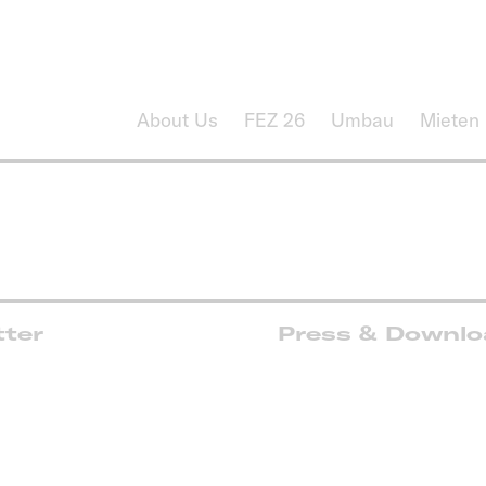
About Us
FEZ 26
Umbau
Mieten
tter
Press & Downl