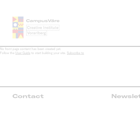
Skip
to
main
content
No front page content has been created yet.
Follow the
User Guide
to start building your site.
Subscribe to
Contact
Newsle