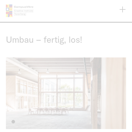
Direkt
zum
Inhalt
Umbau – fertig, los!