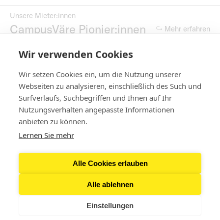
Unsere Mieter:innen
CampusVäre Pionier:innen
↪ Mehr erfahren
Wir verwenden Cookies
CampusVührungen
geh mit uns
↪ Mehr erfahren
Wir setzen Cookies ein, um die Nutzung unserer
Webseiten zu analysieren, einschließlich des Such und
Surfverlaufs, Suchbegriffen und Ihnen auf Ihr
Nutzungsverhalten angepasste Informationen
Kontakt
anbieten zu können.
Lernen Sie mehr
Newsletter
Alle Cookies erlauben
Presse
Alle ablehnen
Einstellungen
Impressum